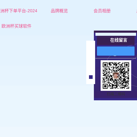
洲杯下单平台-2024
品牌概览
会员相册
欧洲杯下单平台的简介
红娘-杜老师
欧洲杯买球软件
联系欧洲杯下单平台
红娘-张老师
在线留言
营业执照
女士
在
线
男士
客
服
扫描二维码