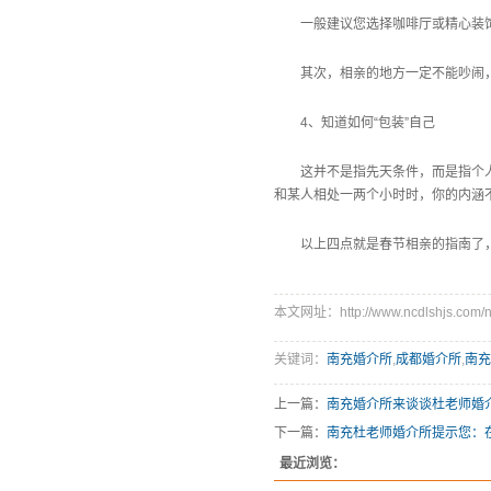
一般建议您选择咖啡厅或精心装
其次，相亲的地方一定不能吵闹
4、知道如何“包装”自己
这并不是指先天条件，而是指个
和某人相处一两个小时时，你的内涵
以上四点就是春节相亲的指南了
本文网址：http://www.ncdlshjs.com/n
关键词：
南充婚介所
,
成都婚介所
,
南充
上一篇：
南充婚介所来谈谈杜老师婚
下一篇：
南充杜老师婚介所提示您：
最近浏览：