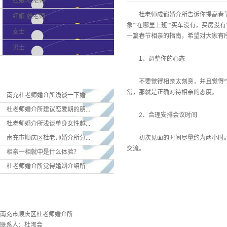
红娘-杜老师
杜老师成都婚介所告诉你提高春
红娘-张老师
象”“在哪里上班”“买车没有，买房
女士
一篇春节相亲的指南，希望对大家有
男士
1、调整你的心态
新闻资讯
不要觉得相亲太刻意，并且觉得
常，那就是正确对待相亲的态度。
南充杜老师婚介所浅谈一下婚...
杜老师婚介所建议恋爱期的朋...
2、合理安排会议时间
杜老师婚介所浅谈单身女性越...
南充市顺庆区杜老师婚介所分...
初次见面的时间尽量约为两小时
交流。
相亲一相就中是什么体验？
杜老师婚介所觉得婚姻介绍所...
联系欧洲杯下单平台
南充市顺庆区杜老师婚介所
联系人：杜淑会