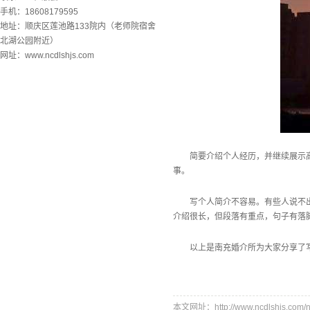
手机：18608179595
地址：顺庆区莲池路133院内（老师院宿舍
北湖公园附近）
网址：www.ncdlshjs.com
简要介绍个人经历，并继续展示
事。
写个人简介不容易。有些人说不
介绍很长，但段落有重点，句子有落
以上是
南充婚介所
为大家分享了
本文网址：http://www.ncdlshjs.com/n