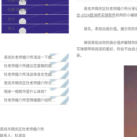
红娘-杜老师
南充市顺庆区杜老师婚介所分享
红娘-张老师
台-2024欧洲杯买球软件
机构的小编
女士
男士
首先，表现出高价值。展示你的
继续表现出你的高价值并解释你
新闻资讯
写弹钢琴和阅读的爱好，你会不由自
获。
南充杜老师婚介所浅谈一下婚...
杜老师婚介所建议恋爱期的朋...
杜老师婚介所浅谈单身女性越...
南充市顺庆区杜老师婚介所分...
相亲一相就中是什么体验？
杜老师婚介所觉得婚姻介绍所...
联系欧洲杯下单平台
南充市顺庆区杜老师婚介所
联系人：杜淑会