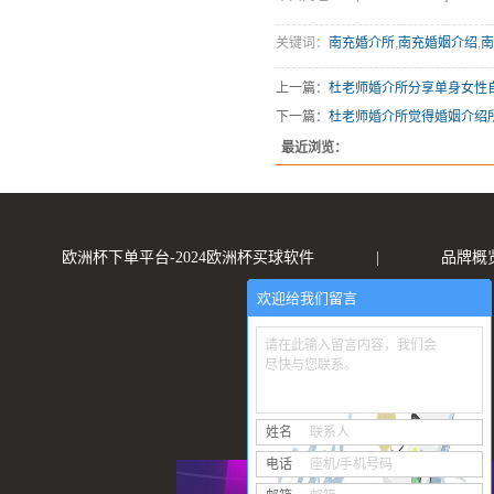
关键词：
南充婚介所
,
南充婚姻介绍
,
南
上一篇：
杜老师婚介所分享单身女性
下一篇：
杜老师婚介所觉得婚姻介绍
最近浏览：
欧洲杯下单平台-2024欧洲杯买球软件
|
品牌概
欢迎给我们留言
请在此输入留言内容，我们会
尽快与您联系。
姓名
联系人
电话
座机/手机号码