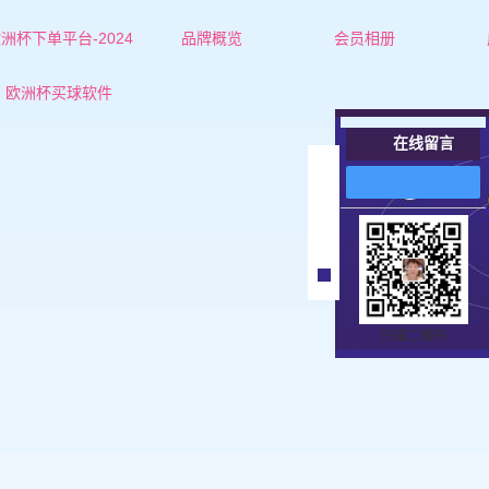
洲杯下单平台-2024
品牌概览
会员相册
欧洲杯下单平台的简介
红娘-杜老师
欧洲杯买球软件
联系欧洲杯下单平台
红娘-张老师
在线留言
营业执照
女士
在
线
男士
客
服
扫描二维码