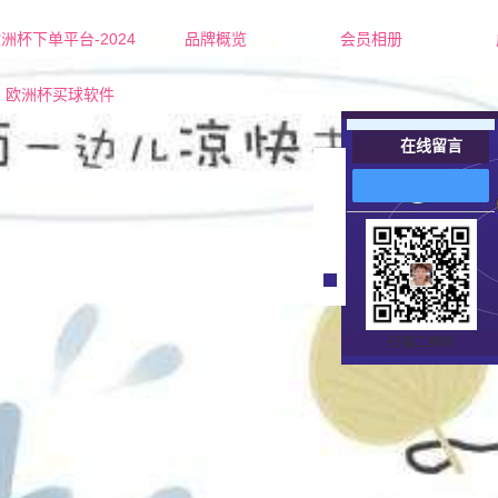
洲杯下单平台-2024
品牌概览
会员相册
欧洲杯下单平台的简介
红娘-杜老师
欧洲杯买球软件
联系欧洲杯下单平台
红娘-张老师
在线留言
营业执照
女士
在
线
男士
客
服
扫描二维码