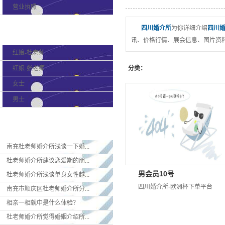
营业执照
四川婚介所
为你详细介绍
四川
产品分类
讯、价格行情、展会信息、图片资料
红娘-杜老师
红娘-张老师
分类：
女士
男士
新闻资讯
南充杜老师婚介所浅谈一下婚...
杜老师婚介所建议恋爱期的朋...
男会员10号
杜老师婚介所浅谈单身女性越...
四川婚介所-欧洲杯下单平台
南充市顺庆区杜老师婚介所分...
相亲一相就中是什么体验？
杜老师婚介所觉得婚姻介绍所...