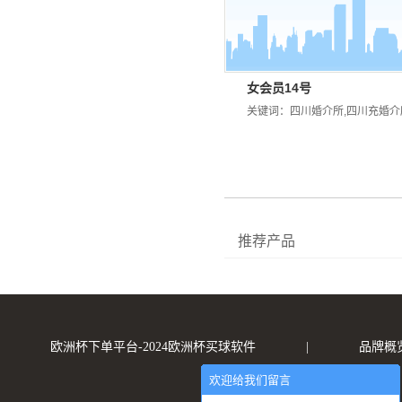
女会员14号
关键词：
四川婚介所
,
四川充婚介
推荐产品
欧洲杯下单平台-2024欧洲杯买球软件
|
品牌概
欢迎给我们留言