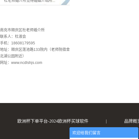
杜老师婚介所觉得婚姻介绍所...
联系欧洲杯下单平台
南充市顺庆区杜老师婚介所
联系人：杜淑会
手机：18608179595
地址：顺庆区莲池路133院内（老师院宿舍
北湖公园附近）
网址：www.ncdlshjs.com
欧洲杯下单平台-2024欧洲杯买球软件
|
品牌概
欢迎给我们留言