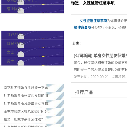
联系欧洲杯下单平台
标签：女性征婚注意事项
营业执照
女性征婚注意事项
为你详细介
产品分类
婚注意事项
分类的行业资讯、价格
红娘-杜老师
红娘-张老师
分类：
女士
[
公司新闻
]
单身女性朋友征婚
男士
如今，通过网络相亲征婚的脱单方
有时候一个男人做某事是因为他有
新闻资讯
发布时间：2020-09-21 点击次数
南充杜老师婚介所浅谈一下婚...
推荐产品
杜老师婚介所建议恋爱期的朋...
杜老师婚介所浅谈单身女性越...
南充市顺庆区杜老师婚介所分...
相亲一相就中是什么体验？