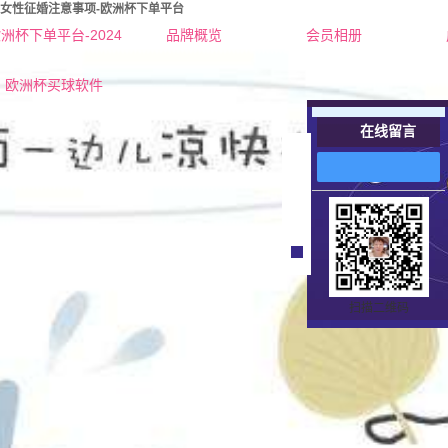
女性征婚注意事项-欧洲杯下单平台
洲杯下单平台-2024
品牌概览
会员相册
欧洲杯下单平台的简介
红娘-杜老师
欧洲杯买球软件
联系欧洲杯下单平台
红娘-张老师
在线留言
营业执照
女士
在
线
男士
客
服
扫描二维码