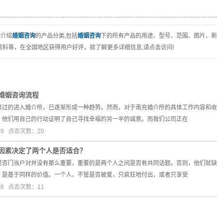
细介绍
婚姻咨询
的产品分类,包括
婚姻咨询
下的所有产品的用途、型号、范围、图片、新
资料等，在全国地区获得用户好评，欲了解更多详细信息,请点击访问!
婚姻咨询流程
异过的进入婚介所，已逐渐形成一种趋势。然而，对于南充婚介所的具体工作内容和收
，他们用自己的行动证明了自己寻找幸福的另一半的诚意。而我们公司正在
-19 点击次数：20
因素决定了两个人是否适合？
是否门当户对并没有那么重要，重要的是两个人之间是否有共同话题。否则，他们就缺
，是基于同样的价值。一个人，不管是否被爱，只疯狂地付出，或者只享受
-28 点击次数：11