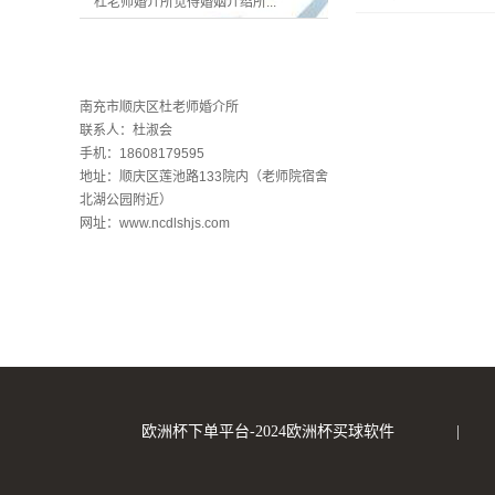
杜老师婚介所觉得婚姻介绍所...
联系欧洲杯下单平台
南充市顺庆区杜老师婚介所
联系人：杜淑会
手机：18608179595
地址：顺庆区莲池路133院内（老师院宿舍
北湖公园附近）
网址：www.ncdlshjs.com
欧洲杯下单平台-2024欧洲杯买球软件
|