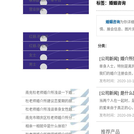
联系欧洲杯下单平台
标签：婚姻咨询
营业执照
婚姻咨询
为你详
产品分类
情、展会信息、图片
红娘-杜老师
红娘-张老师
分类：
女士
[
公司新闻
]
婚介所
男士
单身人士，特别是离
我们的婚介注册会员
新闻资讯
发布时间：2020-10
南充杜老师婚介所浅谈一下婚...
[
公司新闻
]
是什么
当两个人在一起时，
杜老师婚介所建议恋爱期的朋...
的爱来自于真正的心
杜老师婚介所浅谈单身女性越...
发布时间：2020-09
南充市顺庆区杜老师婚介所分...
相亲一相就中是什么体验？
推荐产品