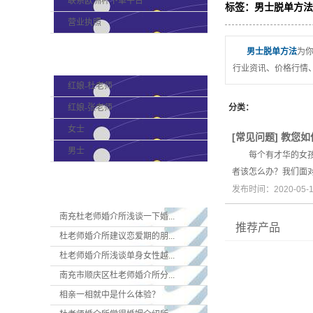
联系欧洲杯下单平台
标签：男士脱单方法
营业执照
男士脱单方法
为
产品分类
行业资讯、价格行情
红娘-杜老师
红娘-张老师
分类：
女士
[
常见问题
]
教您如
男士
每个有才华的女孩总
者该怎么办？我们面
新闻资讯
发布时间：2020-05
南充杜老师婚介所浅谈一下婚...
推荐产品
杜老师婚介所建议恋爱期的朋...
杜老师婚介所浅谈单身女性越...
南充市顺庆区杜老师婚介所分...
相亲一相就中是什么体验？