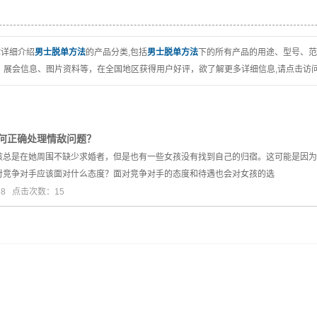
你详细介绍
男士脱单方法
的产品分类,包括
男士脱单方法
下的所有产品的用途、型号、范
、展会信息、图片资料等，在全国地区获得用户好评，欲了解更多详细信息,请点击访问
何正确处理情敌问题？
是在她周围不缺少求婚者，但是也有一些女孩没有找到自己的归宿。这可能是因为
对竞争对手应该面对什么态度？面对竞争对手的态度和待遇也会对女孩的选
-18 点击次数：15