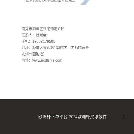
杜老师婚介所觉得婚姻介绍所...
联系欧洲杯下单平台
南充市顺庆区杜老师婚介所
联系人：杜淑会
手机：18608179595
地址：顺庆区莲池路133院内（老师院宿舍
北湖公园附近）
网址：www.ncdlshjs.com
欧洲杯下单平台-2024欧洲杯买球软件
|