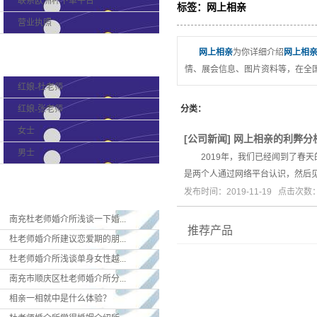
联系欧洲杯下单平台
标签：网上相亲
营业执照
网上相亲
为你详细介绍
网上相
产品分类
情、展会信息、图片资料等，在全国
红娘-杜老师
红娘-张老师
分类：
女士
[
公司新闻
]
网上相亲的利弊分
男士
2019年，我们已经闻到了春天
是两个人通过网络平台认识，然后
新闻资讯
发布时间：2019-11-19 点击次数：
南充杜老师婚介所浅谈一下婚...
推荐产品
杜老师婚介所建议恋爱期的朋...
杜老师婚介所浅谈单身女性越...
南充市顺庆区杜老师婚介所分...
相亲一相就中是什么体验？