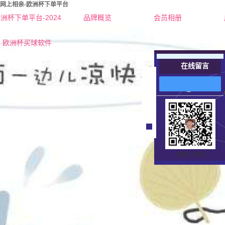
网上相亲-欧洲杯下单平台
洲杯下单平台-2024
品牌概览
会员相册
欧洲杯下单平台的简介
红娘-杜老师
欧洲杯买球软件
联系欧洲杯下单平台
红娘-张老师
在线留言
营业执照
女士
在
线
男士
客
服
扫描二维码