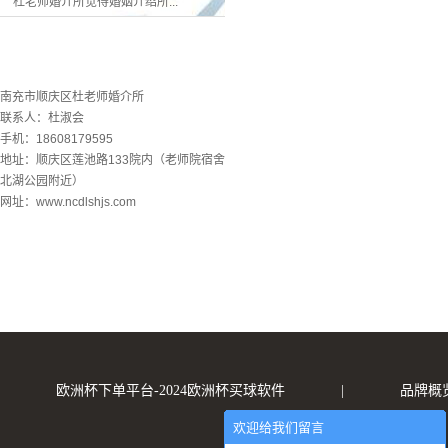
杜老师婚介所觉得婚姻介绍所...
联系欧洲杯下单平台
南充市顺庆区杜老师婚介所
联系人：杜淑会
手机：18608179595
地址：顺庆区莲池路133院内（老师院宿舍
北湖公园附近）
网址：www.ncdlshjs.com
欧洲杯下单平台-2024欧洲杯买球软件
|
品牌概
欢迎给我们留言