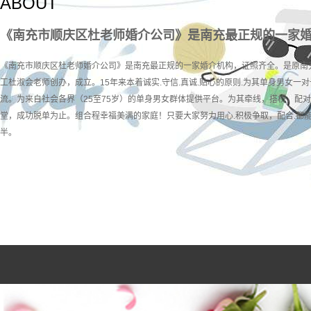
ABOUT
《南充市顺庆区杜老师婚介公司》是南充最正规的一家
《南充市顺庆区杜老师婚介公司》是南充最正规的一家婚介机构，证照齐全。是原南
工杜淑会老师创办，成立。15年来本着诚实.守信.真诚.贴心的原则.为其单身男女一对
流。为来自社会各界（25至75岁）的单身男女群体提供平台。为其牵线，搭桥，配
堂，成功脱单为止。组合程幸福美满的家庭！只要大家努力用心.积极争取，配合.都
半。