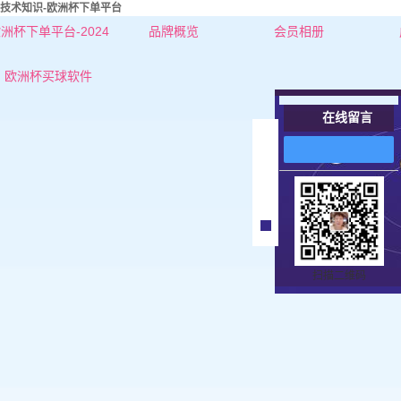
技术知识-欧洲杯下单平台
洲杯下单平台-2024
品牌概览
会员相册
欧洲杯下单平台的简介
红娘-杜老师
欧洲杯买球软件
联系欧洲杯下单平台
红娘-张老师
在线留言
女士
在
线
男士
客
服
扫描二维码