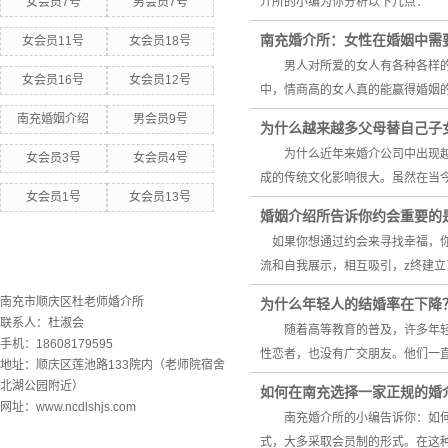
女会员7号
男会员7号
介所的小编为你分析以下几点
南充婚介所：女性在婚姻中需
女会员11号
女会员18号
男人对所爱的女人有各种各样的要
女会员16号
女会员12号
中，情商高的女人真的能赢得婚
南充婚姻介绍
男会员9号
为什么越来越多父母替自己子
为什么近年来婚介公司中出现越来
女会员3号
女会员4号
成的传统文化影响很大。虽然在当今
女会员1号
女会员13号
婚姻介绍所告诉你约会重要的
如果你想通过约会来寻找幸福，你
联系欧洲杯下单平台
流和自我展示，相互吸引，z终建
南充市顺庆区杜老师婚介所
为什么年轻人的结婚率在下降
联系人：杜淑会
随着高等教育的普及，许多年轻人
手机：18608179595
性恋者，也没有广交朋友。他们一直
地址：顺庆区莲池路133院内（老师院宿舍
北湖公园附近）
如何在南充选择一家正规的婚
网址：www.ncdlshjs.com
南充婚介所的小编告诉你：如何
式，大多采取会员制的形式。在这