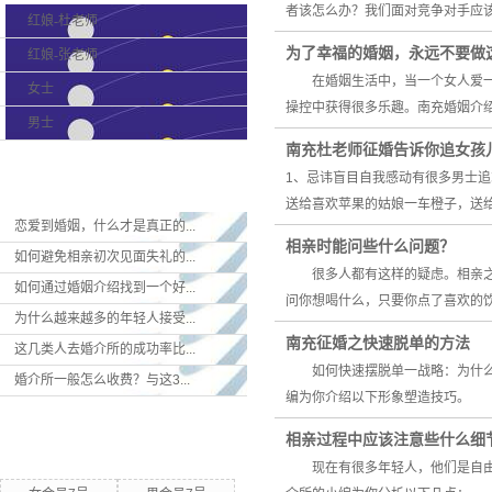
者该怎么办？我们面对竞争对手应
红娘-杜老师
为了幸福的婚姻，永远不要做
红娘-张老师
在婚姻生活中，当一个女人爱一个
女士
操控中获得很多乐趣。南充婚姻
男士
南充杜老师征婚告诉你追女孩
最新新闻
1、忌讳盲目自我感动有很多男士
送给喜欢苹果的姑娘一车橙子，送
恋爱到婚姻，什么才是真正的...
相亲时能问些什么问题？
如何避免相亲初次见面失礼的...
很多人都有这样的疑虑。相亲之后
如何通过婚姻介绍找到一个好...
问你想喝什么，只要你点了喜欢的
为什么越来越多的年轻人接受...
南充征婚之快速脱单的方法
这几类人去婚介所的成功率比...
如何快速摆脱单一战略：为什么
婚介所一般怎么收费？与这3...
编为你介绍以下形象塑造技巧
热门关键词
相亲过程中应该注意些什么细
现在有很多年轻人，他们是自由恋