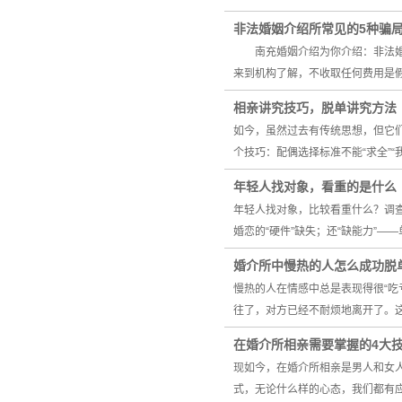
非法婚姻介绍所常见的5种骗
南充婚姻介绍为你介绍：非法婚
来到机构了解，不收取任何费用是
相亲讲究技巧，脱单讲究方法
如今，虽然过去有传统思想，但它
个技巧：配偶选择标准不能“求全”
年轻人找对象，看重的是什么
年轻人找对象，比较看重什么？调
婚恋的“硬件”缺失；还“缺能力”
婚介所中慢热的人怎么成功脱
慢热的人在情感中总是表现得很“
往了，对方已经不耐烦地离开了。
在婚介所相亲需要掌握的4大
现如今，在婚介所相亲是男人和女
式，无论什么样的心态，我们都有