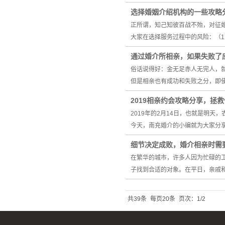
选择婚姻介绍机构的一些攻略
正所谓，知己知彼百战不殆，对征
大家在选择服务过程中的风险：（
通过婚介所相亲，如果失败了
俗话说得好：金无足赤人无完人，
但是相亲也有成功和失败之分，即
2019相亲约会攻略分享，拯
2019年的2月14日，也就是明
今天，南充婚介的小编就为大家分享
细节决定成败，婚介相亲时需
在繁华的城市，许多人因为忙碌的
子找到合适的对象。在平日，亲戚
共39条
每页20条
页次：1/2