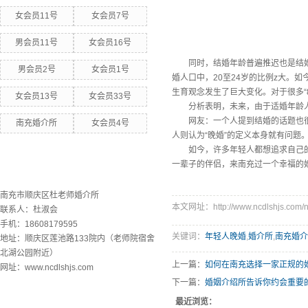
女会员11号
女会员7号
男会员11号
女会员16号
同时，结婚年龄普遍推迟也是结婚人
男会员2号
女会员1号
婚人口中，20至24岁的比例z大。如
生育观念发生了巨大变化。对于很多“8
女会员13号
女会员33号
分析表明，未来，由于适婚年龄人口
网友：一个人提到结婚的话题也很开
南充婚介所
女会员4号
人则认为“晚婚”的定义本身就有问
如今，许多年轻人都想追求自己的事
一辈子的伴侣，来南充过一个幸福的
联系欧洲杯下单平台
南充市顺庆区杜老师婚介所
本文网址：http://www.ncdlshjs.com/n
联系人：杜淑会
手机：18608179595
关键词：
年轻人晚婚
,
婚介所
,
南充婚介
地址：顺庆区莲池路133院内（老师院宿舍
北湖公园附近）
上一篇：
如何在南充选择一家正规的
网址：www.ncdlshjs.com
下一篇：
婚姻介绍所告诉你约会重要
最近浏览：