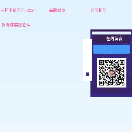
洲杯下单平台-2024
品牌概览
会员相册
欧洲杯下单平台的简介
红娘-杜老师
欧洲杯买球软件
联系欧洲杯下单平台
红娘-张老师
在线留言
女士
在
线
男士
客
服
扫描二维码