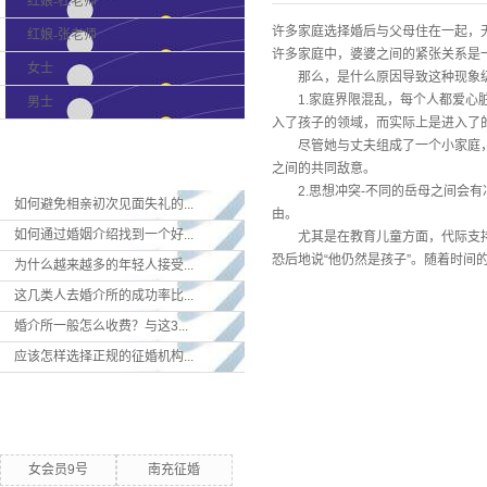
红娘-杜老师
许多家庭选择婚后与父母住在一起，
红娘-张老师
许多家庭中，婆婆之间的紧张关系是
女士
那么，是什么原因导致这种现象级
1.家庭界限混乱，每个人都爱心脏
男士
入了孩子的领域，而实际上是进入了
尽管她与丈夫组成了一个小家庭，但
最新新闻
之间的共同敌意。
2.思想冲突-不同的岳母之间会有
如何避免相亲初次见面失礼的...
由。
如何通过婚姻介绍找到一个好...
尤其是在教育儿童方面，代际支持很
恐后地说“他仍然是孩子”。随着时间
为什么越来越多的年轻人接受...
这几类人去婚介所的成功率比...
婚介所一般怎么收费？与这3...
应该怎样选择正规的征婚机构...
热门关键词
女会员9号
南充征婚