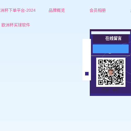
洲杯下单平台-2024
品牌概览
会员相册
欧洲杯下单平台的简介
红娘-杜老师
欧洲杯买球软件
联系欧洲杯下单平台
红娘-张老师
在线留言
女士
在
线
男士
客
服
扫描二维码