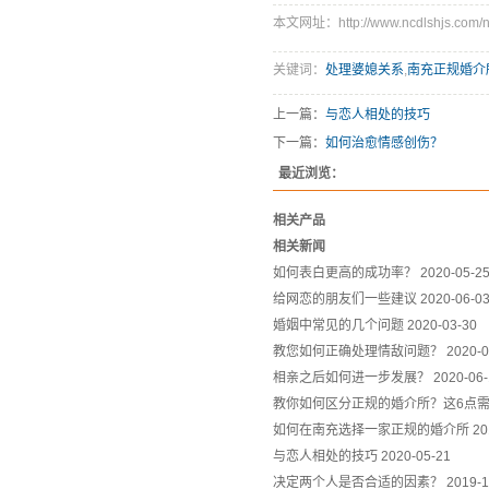
本文网址：http://www.ncdlshjs.com/n
关键词：
处理婆媳关系
,
南充正规婚介
上一篇：
与恋人相处的技巧
下一篇：
如何治愈情感创伤？
最近浏览：
相关产品
相关新闻
如何表白更高的成功率？
2020-05-2
给网恋的朋友们一些建议
2020-06-0
婚姻中常见的几个问题
2020-03-30
教您如何正确处理情敌问题？
2020-0
相亲之后如何进一步发展？
2020-06
教你如何区分正规的婚介所？这6点
如何在南充选择一家正规的婚介所
20
与恋人相处的技巧
2020-05-21
决定两个人是否合适的因素？
2019-1