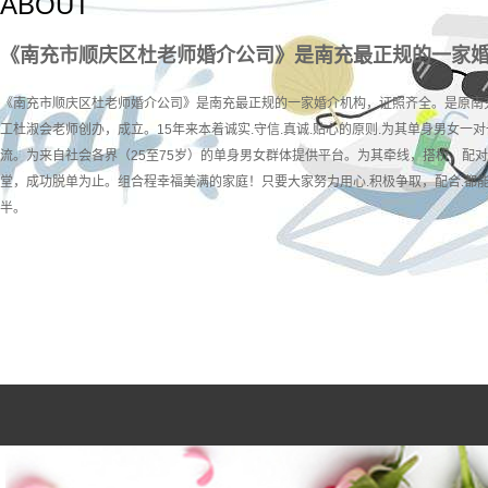
ABOUT
《南充市顺庆区杜老师婚介公司》是南充最正规的一家
《南充市顺庆区杜老师婚介公司》是南充最正规的一家婚介机构，证照齐全。是原南
工杜淑会老师创办，成立。15年来本着诚实.守信.真诚.贴心的原则.为其单身男女一对
流。为来自社会各界（25至75岁）的单身男女群体提供平台。为其牵线，搭桥，配
堂，成功脱单为止。组合程幸福美满的家庭！只要大家努力用心.积极争取，配合.都
半。