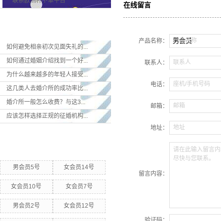
联系欧洲杯下单平台
在线留言
最新新闻
产品名称
产品名称：
如何避免相亲初次见面失礼的...
如何通过婚姻介绍找到一个好...
联系人
联系人：
为什么越来越多的年轻人接受...
座机/手机号码
电话：
这几类人去婚介所的成功率比...
婚介所一般怎么收费？与这3...
邮箱
邮箱：
应该怎样选择正规的征婚机构...
地址
地址：
热门关键词
请在此输入留言内
尽快与您联系。
男会员5号
女会员14号
留言内容：
女会员10号
女会员7号
男会员2号
女会员12号
验证码：