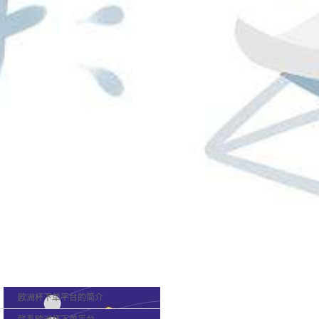
欧洲杯下单平台的概况
欧洲杯下单平台的简介