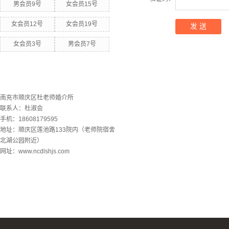
男会员9号
女会员15号
女会员12号
女会员19号
女会员3号
男会员7号
联系欧洲杯下单平台
南充市顺庆区杜老师婚介所
联系人：杜淑会
手机：18608179595
地址：顺庆区莲池路133院内（老师院宿舍
北湖公园附近）
网址：www.ncdlshjs.com