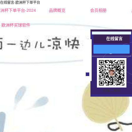
在线留言-欧洲杯下单平台
洲杯下单平台-2024
品牌概览
会员相册
欧洲杯下单平台的简介
红娘-杜老师
欧洲杯买球软件
联系欧洲杯下单平台
红娘-张老师
在线留言
女士
在
线
男士
客
服
扫描二维码