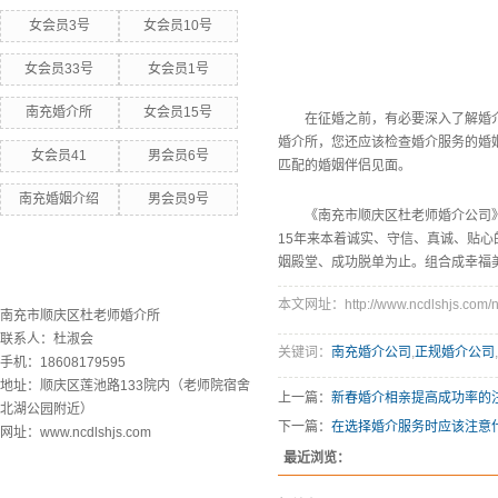
女会员3号
女会员10号
女会员33号
女会员1号
南充婚介所
女会员15号
在征婚之前，有必要深入了解婚
婚介所，您还应该检查婚介服务的婚
女会员41
男会员6号
匹配的婚姻伴侣见面。
南充婚姻介绍
男会员9号
《南充市顺庆区杜老师婚介公司
15年来本着诚实、守信、真诚、贴心
姻殿堂、成功脱单为止。组合成幸福
联系欧洲杯下单平台
本文网址：http://www.ncdlshjs.com/n
南充市顺庆区杜老师婚介所
联系人：杜淑会
关键词：
南充婚介公司
,
正规婚介公司
,
手机：18608179595
地址：顺庆区莲池路133院内（老师院宿舍
上一篇：
新春婚介相亲提高成功率的
北湖公园附近）
下一篇：
在选择婚介服务时应该注意
网址：www.ncdlshjs.com
最近浏览：