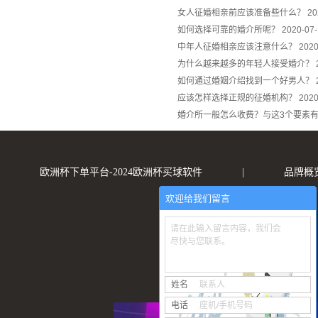
女人征婚相亲前应该准备些什么？
20
如何选择可靠的婚介所呢？
2020-07
中年人征婚相亲应该注意什么？
2020
为什么越来越多的年轻人接受婚介？
如何通过婚姻介绍找到一个好男人？
应该怎样选择正规的征婚机构？
2020
婚介所一般怎么收费？与这3个要素
欧洲杯下单平台-2024欧洲杯买球软件
|
品牌概
欢迎给我们留言
请在此输入留言内容，我们会
尽快与您联系。
姓名
联系人
电话
座机/手机号码