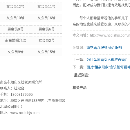
因此，配对成为我们快速有效地找到
女会员12号
女会员11号
女会员10号
女会员16号
每个人都希望牵着他的手和儿子
亲的地位也越来越受欢迎，从以前的
男会员9号
男会员6号
本文网址：http://www.ncdlshjs.com/n
南充婚姻介绍
女会员2号
关键词：
南充婚介服务
,
婚介服务
女会员9号
女会员15号
上一篇：
为什么离婚女人很难再婚？
下一篇：
面对“相亲现象”应该如何看待
联系欧洲杯下单平台
最近浏览：
南充市顺庆区杜老师婚介所
相关产品
联系人：杜淑会
手机：18608179595
地址：顺庆区莲池路133院内（老师院宿舍
北湖公园附近）
网址：www.ncdlshjs.com