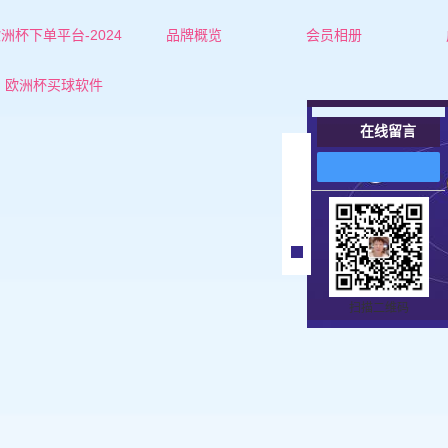
洲杯下单平台-2024
品牌概览
会员相册
欧洲杯下单平台的简介
红娘-杜老师
欧洲杯买球软件
联系欧洲杯下单平台
红娘-张老师
在线留言
女士
在
线
男士
客
服
扫描二维码