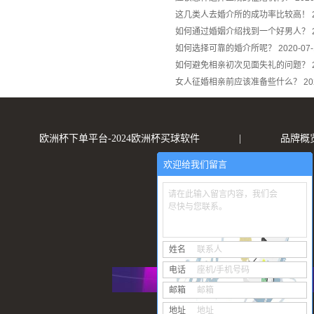
这几类人去婚介所的成功率比较高！
如何通过婚姻介绍找到一个好男人？
如何选择可靠的婚介所呢？
2020-07
如何避免相亲初次见面失礼的问题？
女人征婚相亲前应该准备些什么？
20
欧洲杯下单平台-2024欧洲杯买球软件
|
品牌概
欢迎给我们留言
请在此输入留言内容，我们会
尽快与您联系。
姓名
联系人
电话
座机/手机号码
邮箱
邮箱
地址
地址