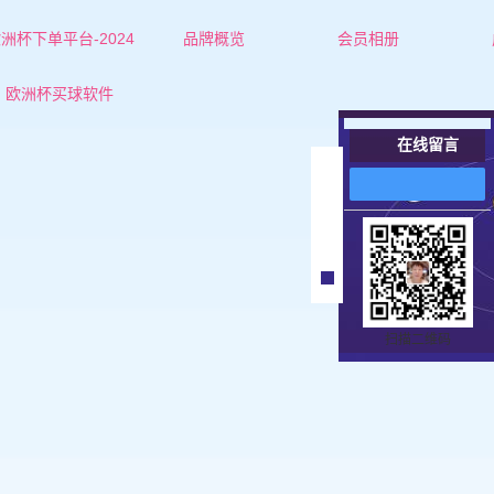
洲杯下单平台-2024
品牌概览
会员相册
欧洲杯下单平台的简介
红娘-杜老师
欧洲杯买球软件
联系欧洲杯下单平台
红娘-张老师
在线留言
女士
在
线
男士
客
服
扫描二维码