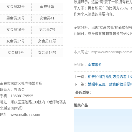
数据显示，这些“高”妻子一般拥有较
女会员33号
南充征婚
平方米；拥有私家车的比例为25%。
作为个人消费的重要内容。
男会员10号
女会员41
专家分析，出现“女高男低”的新婚配模
女会员16号
男会员7号
此同时，终身教育被越来越多的妇女所
女会员17号
女会员11号
本文网址：http://www.ncdlshjs.com/n
女会员1号
女会员14号
关键词：
南充婚介
联系欧洲杯下单平台
上一篇：
相亲如何判断对方是否看上
南充市顺庆区杜老师婚介所
下一篇：
婚姻中三观一致真的很重要
联系人：杜淑会
最近浏览：
手机：18608179595
地址：顺庆区莲池路133院内（老师院宿舍
相关产品
北湖公园附近）
网址：www.ncdlshjs.com