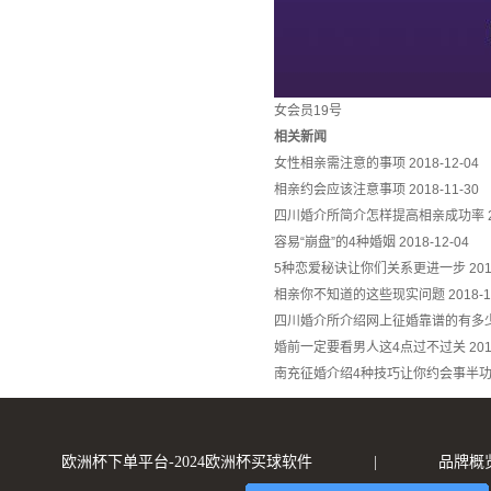
女会员19号
相关新闻
女性相亲需注意的事项
2018-12-04
相亲约会应该注意事项
2018-11-30
四川婚介所简介怎样提高相亲成功率
容易“崩盘”的4种婚姻
2018-12-04
5种恋爱秘诀让你们关系更进一步
201
相亲你不知道的这些现实问题
2018-1
四川婚介所介绍网上征婚靠谱的有多
婚前一定要看男人这4点过不过关
201
南充征婚介绍4种技巧让你约会事半
欧洲杯下单平台-2024欧洲杯买球软件
|
品牌概