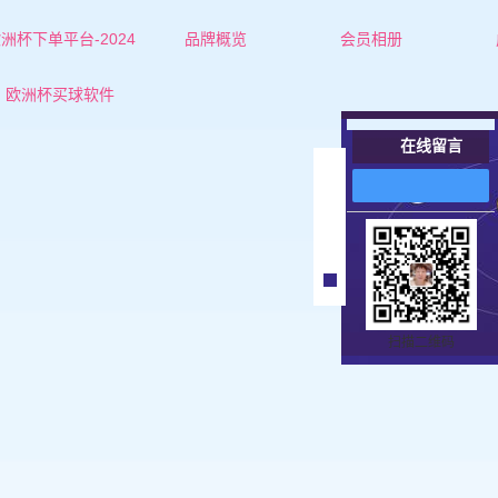
洲杯下单平台-2024
品牌概览
会员相册
欧洲杯下单平台的简介
红娘-杜老师
欧洲杯买球软件
联系欧洲杯下单平台
红娘-张老师
在线留言
女士
在
线
男士
客
服
扫描二维码