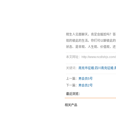
陌生人见面聊天，肯定会尴尬吗？答
现的彼此的生活。你们可以聊彼此的
状态、是非观、人生观、价值观，还
本文网址：http://www.ncdlshjs.com/p
关键词：
南充市征婚
,
四川南充征婚
,
上一篇：
男会员5号
下一篇：
男会员2号
最近浏览：
相关产品