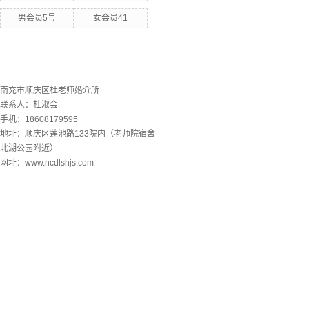
男会员5号
女会员41
联系欧洲杯下单平台
南充市顺庆区杜老师婚介所
联系人：杜淑会
手机：18608179595
地址：顺庆区莲池路133院内（老师院宿舍
北湖公园附近）
网址：www.ncdlshjs.com