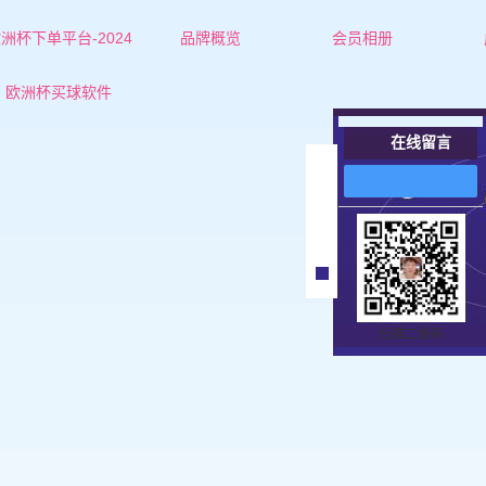
洲杯下单平台-2024
品牌概览
会员相册
欧洲杯下单平台的简介
红娘-杜老师
欧洲杯买球软件
联系欧洲杯下单平台
红娘-张老师
在线留言
女士
在
线
男士
客
服
扫描二维码