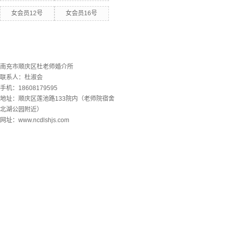
女会员12号
女会员16号
联系欧洲杯下单平台
南充市顺庆区杜老师婚介所
联系人：杜淑会
手机：18608179595
地址：顺庆区莲池路133院内（老师院宿舍
北湖公园附近）
网址：www.ncdlshjs.com