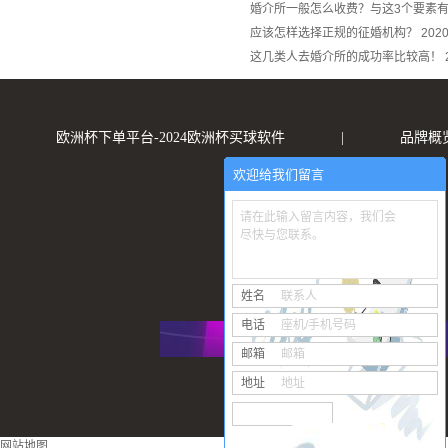
婚介所一般怎么收费？与这3个要素
应该怎样选择正规的征婚机构？
2020
这几类人去婚介所的成功率比较高！
欧洲杯下单平台-2024欧洲杯买球软件
|
品牌概
欢迎给我们留言
请在此输入留言内容，我们会
尽快与您联系。
姓名
联系人
电话
座机/手机号码
邮箱
邮箱
地址
地址
网站地图