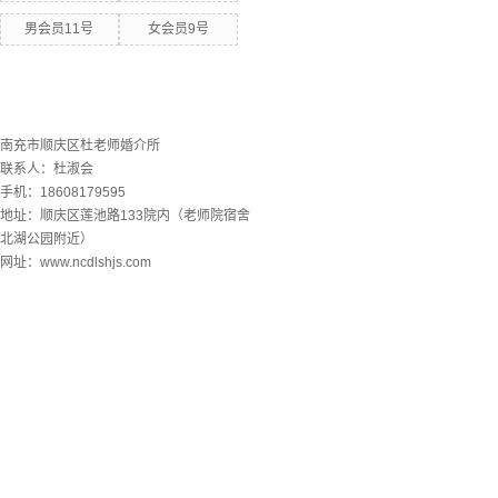
男会员11号
女会员9号
联系欧洲杯下单平台
南充市顺庆区杜老师婚介所
联系人：杜淑会
手机：18608179595
地址：顺庆区莲池路133院内（老师院宿舍
北湖公园附近）
网址：www.ncdlshjs.com