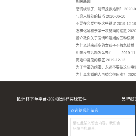
相关新闻
感情破裂了，能否挽救婚姻？
2020-0
与恋人相处的技巧
2020-06-10
不要在恋爱中犯这些错误
2019-12-1
怎样化解相亲第一次见面的尴尬
2020
婚介教你关于爱情和婚姻的五种
为什么越来越多的女孩子不着急结婚
相亲没有话题怎么办？
2019-11
离婚中常见的误区
2019-12-13
为了幸福的婚姻，永远不要做这些事
为什么离婚的人再婚会很困难？
2020
欧洲杯下单平台-2024欧洲杯买球软件
|
品牌概
欢迎给我们留言
请在此输入留言内容，我们会
尽快与您联系。