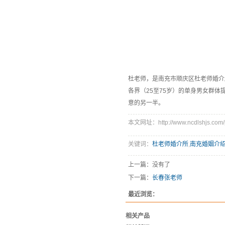
杜老师，是南充市顺庆区杜老师婚介所
各界（25至75岁）的单身男女群
意的另一半。
本文网址：http://www.ncdlshjs.com/p
关键词：
杜老师婚介所
,
南充婚姻介
上一篇：没有了
下一篇：
长春张老师
最近浏览：
相关产品