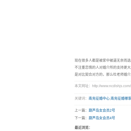
现在很多人都是被家中被逼无奈而选
不注重恋情的人对婚介所的支持更大
是对比契合对方的，那么杜老师婚介
本文网址：http://www.ncdlshjs.com/p
关键词：
南充征婚中心
,
南充征婚哪
上一篇：
葫芦岛女会员2号
下一篇：
葫芦岛女会员4号
最近浏览：