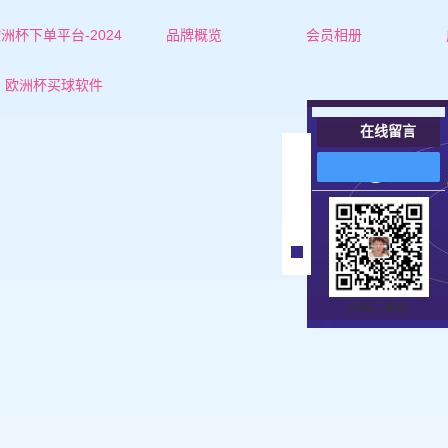
洲杯下单平台-2024
品牌概览
会员相册
欧洲杯下单平台的简介
葫芦岛红娘-杜老师
欧洲杯买球软件
联系欧洲杯下单平台
葫芦岛红娘-张老师
在线留言
葫芦岛女士
在
线
葫芦岛男士
客
服
扫描二维码