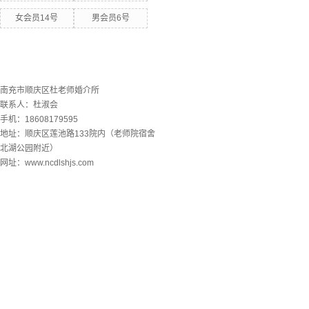
女会员14号
男会员6号
联系欧洲杯下单平台
南充市顺庆区杜老师婚介所
联系人：杜淑会
手机：18608179595
地址：顺庆区莲池路133院内（老师院宿舍
北湖公园附近）
网址：www.ncdlshjs.com