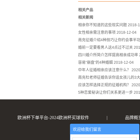
相关产品
相关新闻
相亲你不知道的这些现实问题
2018-1
女性相亲需注意的事项
2018-12-04
南充征婚介绍4种技巧让你约会事半
婚前一定要看男人这4点过不过关
201
四川婚介所简介怎样提高相亲成功率
容易“崩盘”的4种婚姻
2018-12-04
中年人征婚相亲应该注意什么？
2020
南充杜老师征婚告诉你追女孩儿的3
应该怎样选择正规的征婚机构？
2020
5种恋爱秘诀让你们关系更进一步
201
欧洲杯下单平台-2024欧洲杯买球软件
|
品牌概
欢迎给我们留言