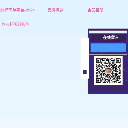
洲杯下单平台-2024
品牌概览
会员相册
欧洲杯下单平台的简介
葫芦岛红娘-杜老师
欧洲杯买球软件
联系欧洲杯下单平台
葫芦岛红娘-张老师
在线留言
葫芦岛女士
在
线
葫芦岛男士
客
服
扫描二维码