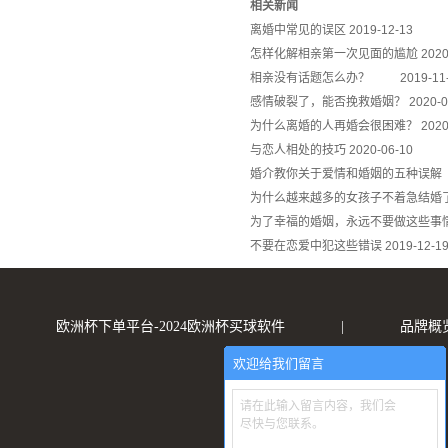
相关新闻
离婚中常见的误区
2019-12-13
怎样化解相亲第一次见面的尴尬
2020
相亲没有话题怎么办？
2019-11
感情破裂了，能否挽救婚姻？
2020-0
为什么离婚的人再婚会很困难？
2020
与恋人相处的技巧
2020-06-10
婚介教你关于爱情和婚姻的五种
为什么越来越多的女孩子不着急结婚
为了幸福的婚姻，永远不要做这些事
不要在恋爱中犯这些错误
2019-12-1
欧洲杯下单平台-2024欧洲杯买球软件
|
品牌概
欢迎给我们留言
请在此输入留言内容，我们会
尽快与您联系。