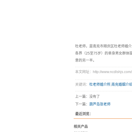
杜老师，是南充市顺庆区杜老师婚介所
各界（25至75岁）的单身男女群
意的另一半。
本文网址：http://www.ncdlshjs.com/p
关键词：
杜老师婚介所
,
南充婚姻介
上一篇：没有了
下一篇：
葫芦岛张老师
最近浏览：
相关产品