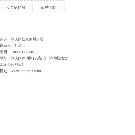
女会员19号
南充征婚
联系欧洲杯下单平台
南充市顺庆区杜老师婚介所
联系人：杜淑会
手机：18608179595
地址：顺庆区莲池路133院内（老师院宿舍
北湖公园附近）
网址：www.ncdlshjs.com