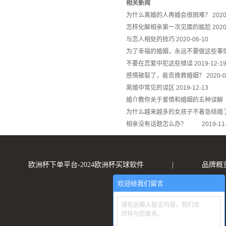
相关新闻
为什么离婚的人再婚会很困难？
2020
怎样化解相亲第一次见面的尴尬
2020
与恋人相处的技巧
2020-06-10
为了幸福的婚姻，永远不要做这些事
不要在恋爱中犯这些错误
2019-12-1
感情破裂了，能否挽救婚姻？
2020-0
离婚中常见的误区
2019-12-13
婚介教你关于爱情和婚姻的五种
为什么越来越多的女孩子不着急结婚
相亲没有话题怎么办？
2019-11
欧洲杯下单平台-2024欧洲杯买球软件
|
品牌概
欢迎给我们留言
请在此输入留言内容，我们会
尽快与您联系。