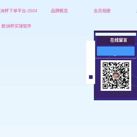
洲杯下单平台-2024
品牌概览
会员相册
欧洲杯下单平台的简介
辽阳红娘-杜老师
欧洲杯买球软件
联系欧洲杯下单平台
辽阳红娘-张老师
在线留言
辽阳女士
在
线
辽阳男士
客
服
扫描二维码