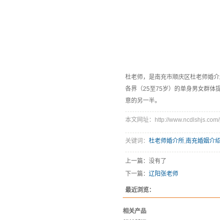
杜老师，是南充市顺庆区杜老师婚介所
各界（25至75岁）的单身男女群
意的另一半。
本文网址：http://www.ncdlshjs.com/p
关键词：
杜老师婚介所
,
南充婚姻介
上一篇：没有了
下一篇：
辽阳张老师
最近浏览：
相关产品