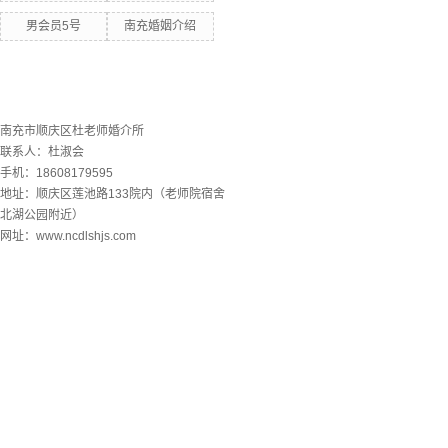
男会员5号
南充婚姻介绍
联系欧洲杯下单平台
南充市顺庆区杜老师婚介所
联系人：杜淑会
手机：18608179595
地址：顺庆区莲池路133院内（老师院宿舍
北湖公园附近）
网址：www.ncdlshjs.com