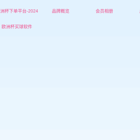
洲杯下单平台-2024
品牌概览
会员相册
欧洲杯下单平台的简介
朔州红娘-杜老师
欧洲杯买球软件
联系欧洲杯下单平台
朔州红娘-张老师
朔州女士
朔州男士