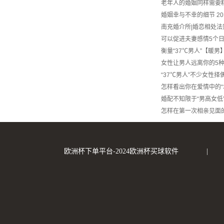
老年人的婚姻同样需要
婚姻幸与不幸的细节
20
南充婚介所|婚恋相处法
可以促进夫妻感情5个
衡量“37℃男人”【暖
女性让男人远离你的5
“37℃男人”不少女性择
怎样看出你在爱情中的“
婚配不知限于“男高女低
怎样在第一次相亲见面
欧洲杯下单平台-2024欧洲杯买球软件
|