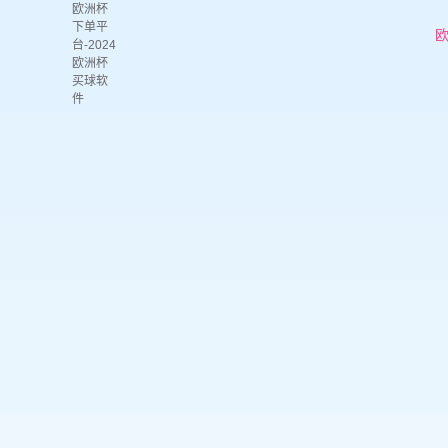
欧洲杯
下单平
欧
台-2024
欧洲杯
买球软
件