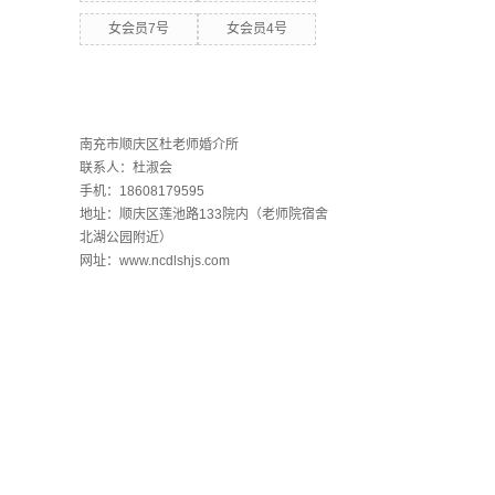
女会员7号
女会员4号
联系欧洲杯下单平台
南充市顺庆区杜老师婚介所
联系人：杜淑会
手机：18608179595
地址：顺庆区莲池路133院内（老师院宿舍
北湖公园附近）
网址：www.ncdlshjs.com