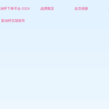
洲杯下单平台-2024
品牌概览
会员相册
欧洲杯下单平台的简介
唐山红娘-杜老师
欧洲杯买球软件
联系欧洲杯下单平台
唐山红娘-张老师
唐山女士
唐山男士