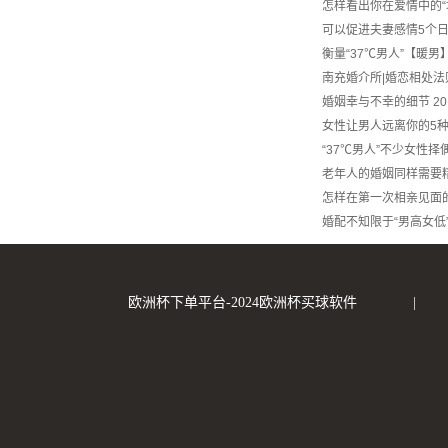
怎样看出你在爱情中的“
可以促进夫妻感情5个
衡量“37℃男人”【暖
南充婚介所|婚恋相处法
婚姻幸与不幸的细节
20
女性让男人远离你的5
“37℃男人”不少女性择
老年人的婚姻同样需要
怎样在第一次相亲见面
婚配不知限于“男高女低
欧洲杯下单平台-2024欧洲杯买球软件
|