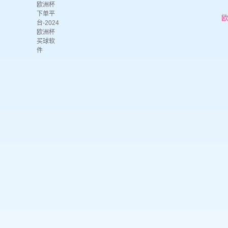
欧洲杯
下单平
欧
台-2024
欧洲杯
买球软
件