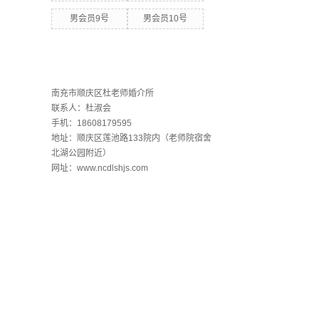
男会员9号
男会员10号
联系欧洲杯下单平台
南充市顺庆区杜老师婚介所
联系人：杜淑会
手机：18608179595
地址：顺庆区莲池路133院内（老师院宿舍
北湖公园附近）
网址：www.ncdlshjs.com