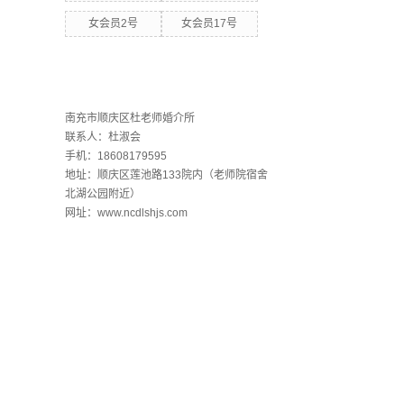
女会员2号
女会员17号
联系欧洲杯下单平台
南充市顺庆区杜老师婚介所
联系人：杜淑会
手机：18608179595
地址：顺庆区莲池路133院内（老师院宿舍
北湖公园附近）
网址：www.ncdlshjs.com