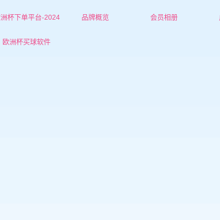
洲杯下单平台-2024
品牌概览
会员相册
欧洲杯下单平台的简介
乌海红娘-杜老师
欧洲杯买球软件
联系欧洲杯下单平台
乌海红娘-张老师
乌海女士
乌海男士