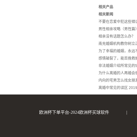
相关产品
相关新闻
不要在恋爱中犯这些错
男性相亲攻略（男性篇
相亲没有话题怎么
南充婚姻机构教你树立
为了幸福的婚姻，永远
感情破裂了，能否挽救
非法婚姻介绍所常见的
为什么离婚的人再婚会
内向的宅男怎么找女朋
离婚中常见的误区
2019
欧洲杯下单平台-2024欧洲杯买球软件
|