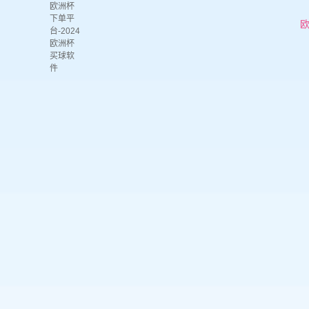
欧洲杯
下单平
欧
台-2024
欧洲杯
买球软
件