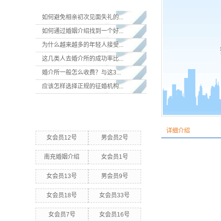
如何避免相亲初次见面失礼的...
如何通过婚姻介绍找到一个好...
为什么越来越多的年轻人接受...
这几类人去婚介所的成功率比...
婚介所一般怎么收费？与这3...
应该怎样选择正规的征婚机构...
热门关键词
详细介绍
女会员12号
男会员2号
南充婚姻介绍
女会员1号
女会员13号
男会员9号
女会员18号
女会员33号
女会员7号
女会员16号