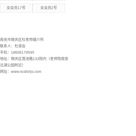
女会员17号
女会员2号
联系欧洲杯下单平台
南充市顺庆区杜老师婚介所
联系人：杜淑会
手机：18608179595
地址：顺庆区莲池路133院内（老师院宿舍
北湖公园附近）
网址：www.ncdlshjs.com