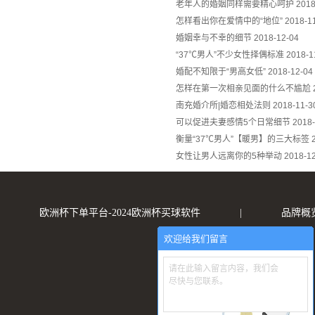
老年人的婚姻同样需要精心呵护
2018
怎样看出你在爱情中的“地位”
2018-1
婚姻幸与不幸的细节
2018-12-04
“37℃男人”不少女性择偶标准
2018-1
婚配不知限于“男高女低”
2018-12-04
怎样在第一次相亲见面的什么不尴尬
南充婚介所|婚恋相处法则
2018-11-3
可以促进夫妻感情5个日常细节
2018-
衡量“37℃男人”【暖男】的三大标签
女性让男人远离你的5种举动
2018-1
欧洲杯下单平台-2024欧洲杯买球软件
|
品牌概
欢迎给我们留言
请在此输入留言内容，我们会
尽快与您联系。