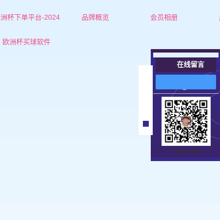
洲杯下单平台-2024
品牌概览
会员相册
欧洲杯下单平台的简介
兴安盟红娘-杜老师
欧洲杯买球软件
联系欧洲杯下单平台
兴安盟红娘-张老师
在线留言
兴安盟女士
在
线
兴安盟男士
客
服
扫描二维码