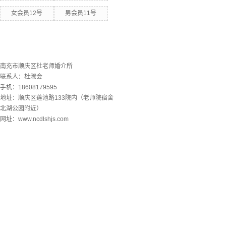
女会员12号
男会员11号
联系欧洲杯下单平台
南充市顺庆区杜老师婚介所
联系人：杜淑会
手机：18608179595
地址：顺庆区莲池路133院内（老师院宿舍
北湖公园附近）
网址：www.ncdlshjs.com