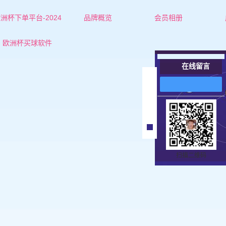
洲杯下单平台-2024
品牌概览
会员相册
欧洲杯下单平台的简介
邢台红娘-杜老师
欧洲杯买球软件
联系欧洲杯下单平台
邢台红娘-张老师
在线留言
邢台女士
在
线
邢台男士
客
服
扫描二维码