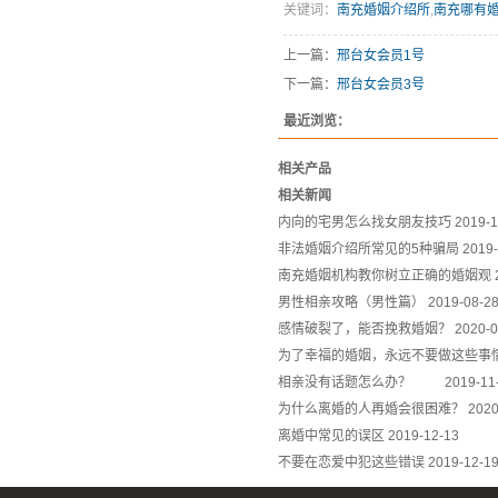
关键词：
南充婚姻介绍所
,
南充哪有
上一篇：
邢台女会员1号
下一篇：
邢台女会员3号
最近浏览：
相关产品
相关新闻
内向的宅男怎么找女朋友技巧
2019-1
非法婚姻介绍所常见的5种骗局
2019-
南充婚姻机构教你树立正确的婚姻观
男性相亲攻略（男性篇）
2019-08-2
感情破裂了，能否挽救婚姻？
2020-0
为了幸福的婚姻，永远不要做这些事
相亲没有话题怎么办？
2019-11
为什么离婚的人再婚会很困难？
2020
离婚中常见的误区
2019-12-13
不要在恋爱中犯这些错误
2019-12-1