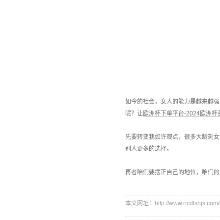
如今的社会，女人的能力是越来越强
呢？让
欧洲杯下单平台-2024欧洲
先要转变我如许观点，很多大龄剩女
别人更多的选择。
再者咱们要摆正自己的地位，咱们的
本文网址：http://www.ncdlshjs.com/p