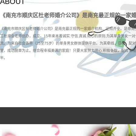
ABOUT
《南充市顺庆区杜老师婚介公司》是南充最正规的一家
《南充市顺庆区杜老师婚介公司》是南充最正规的一家婚介机构，证照齐全。是原南
工杜淑会老师创办，成立。15年来本着诚实.守信.真诚.贴心的原则.为其单身男女一对
流。为来自社会各界（25至75岁）的单身男女群体提供平台。为其牵线，搭桥，配
堂，成功脱单为止。组合程幸福美满的家庭！只要大家努力用心.积极争取，配合.都
半。