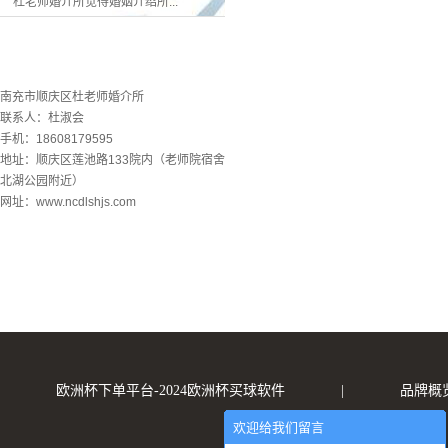
杜老师婚介所觉得婚姻介绍所...
联系欧洲杯下单平台
南充市顺庆区杜老师婚介所
联系人：杜淑会
手机：18608179595
地址：顺庆区莲池路133院内（老师院宿舍
北湖公园附近）
网址：www.ncdlshjs.com
欧洲杯下单平台-2024欧洲杯买球软件
|
品牌概
欢迎给我们留言