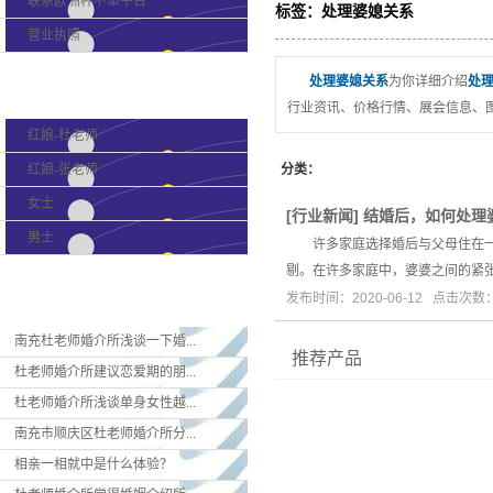
联系欧洲杯下单平台
标签：处理婆媳关系
营业执照
处理婆媳关系
为你详细介绍
处
产品分类
行业资讯、价格行情、展会信息、图
红娘-杜老师
红娘-张老师
分类：
女士
[
行业新闻
]
结婚后，如何处理
男士
许多家庭选择婚后与父母住在一起
剔。在许多家庭中，婆婆之间的
新闻资讯
发布时间：2020-06-12 点击次数
南充杜老师婚介所浅谈一下婚...
推荐产品
杜老师婚介所建议恋爱期的朋...
杜老师婚介所浅谈单身女性越...
南充市顺庆区杜老师婚介所分...
相亲一相就中是什么体验？