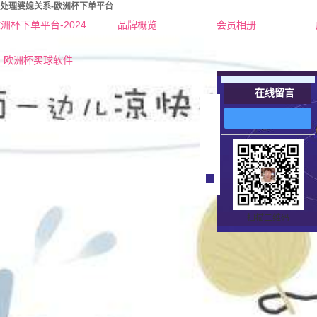
处理婆媳关系-欧洲杯下单平台
洲杯下单平台-2024
品牌概览
会员相册
欧洲杯下单平台的简介
红娘-杜老师
欧洲杯买球软件
联系欧洲杯下单平台
红娘-张老师
在线留言
营业执照
女士
在
线
男士
客
服
扫描二维码