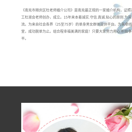
《南充市顺庆区杜老师婚介公司》是南充最正规的一家婚介机构，证照
工杜淑会老师创办，成立。15年来本着诚实.守信.真诚.贴心的原则.为其
流。为来自社会各界（25至75岁）的单身男女群体提供平台。为其牵
堂，成功脱单为止。组合程幸福美满的家庭！只要大家努力用心.积极争
半。