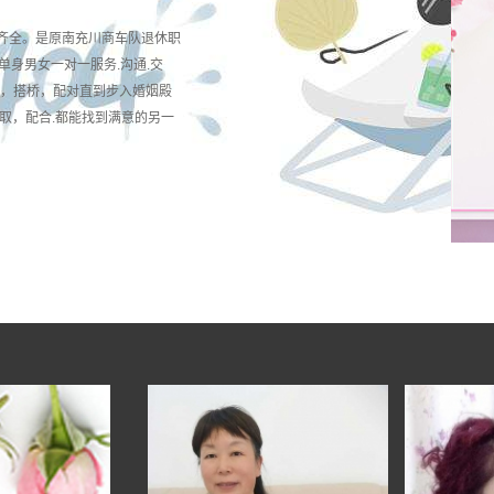
齐全。是原南充川商车队退休职
单身男女一对一服务.沟通.交
线，搭桥，配对直到步入婚姻殿
取，配合.都能找到满意的另一