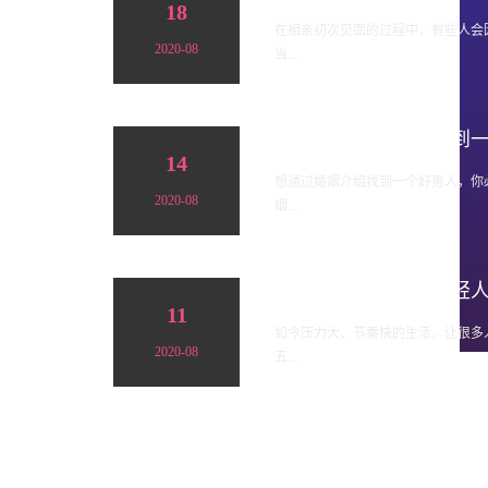
18
在相亲初次见面的过程中，有些人会
2020-08
当...
如何通过婚姻介绍找到一个
14
想通过婚姻介绍找到一个好男人，你
2020-08
姻...
为什么越来越多的年轻人接
11
如今压力大、节奏快的生活，让很多
2020-08
五...