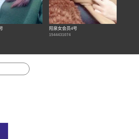
号
阳泉女会员4号
1544431074