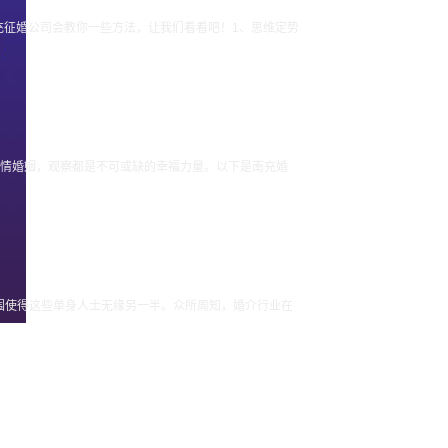
充征婚公司会教你一些方法，让我们看看吧！1、思维定势
爱情婚姻，观察都是不可或缺的幸福力量。以下是南充婚
围使得这些单身人士无缘另一半。众所周知，婚介行业在