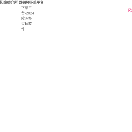
阳泉婚介所-欧洲杯下单平台
欧洲杯
下单平
欧
台-2024
欧洲杯
买球软
件