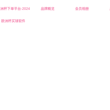
洲杯下单平台-2024
品牌概览
会员相册
欧洲杯下单平台的简介
阳泉红娘-杜老师
欧洲杯买球软件
联系欧洲杯下单平台
阳泉红娘-张老师
阳泉女士
阳泉男士