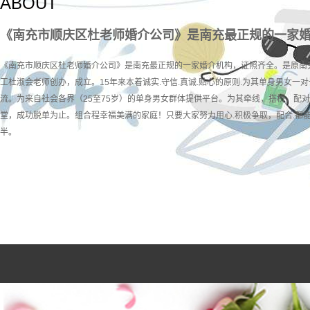
ABOUT
《南充市顺庆区杜老师婚介公司》是南充最正规的一家
《南充市顺庆区杜老师婚介公司》是南充最正规的一家婚介机构，证照齐全。是原南
工杜淑会老师创办，成立。15年来本着诚实.守信.真诚.贴心的原则.为其单身男女一对
流。为来自社会各界（25至75岁）的单身男女群体提供平台。为其牵线，搭桥，配
堂，成功脱单为止。组合程幸福美满的家庭！只要大家努力用心.积极争取，配合.都
半。