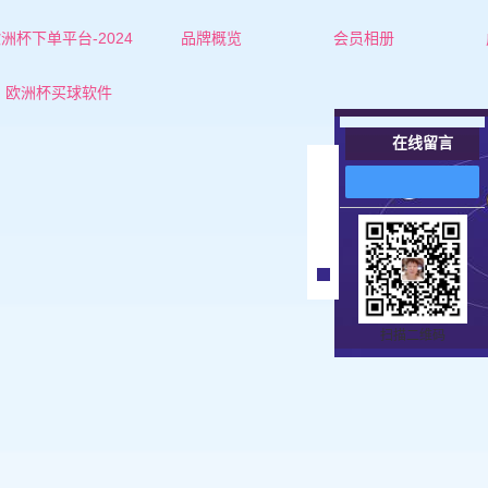
洲杯下单平台-2024
品牌概览
会员相册
欧洲杯下单平台的简介
红娘-杜老师
欧洲杯买球软件
联系欧洲杯下单平台
红娘-张老师
在线留言
女士
在
线
男士
客
服
扫描二维码