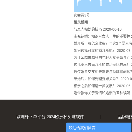
女会员3号
相关新闻
与恋人相处的技巧
2020-06-10
南充征婚：知识对女人一生的重要性
婚介所一般怎么收费？与这3个要素
如何选择可靠的婚介所呢？
2020-07
为什么越来越多的年轻人接受婚介？
这几类人去婚介所的成功率比较高！
通过婚介交友相亲需要注意哪些问题
结婚后，如何处理婆媳关系？
2020-0
相亲之后如何进一步发展？
2020-06
婚介教你关于爱情和婚姻的五种
欧洲杯下单平台-2024欧洲杯买球软件
|
品牌概
欢迎给我们留言