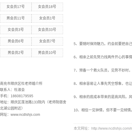
女会员17号
女会员18号
男会员11号
女会员1号
女会员3号
女会员33号
男会员6号
女会员7号
5、要随时保持魅力。约会前要把自
男会员2号
男会员10号
6、相亲之前先努力找两件开心的事情，
7、预备一个救火队员，见势不妙时
联系欧洲杯下单平台
南充市顺庆区杜老师婚介所
8、相亲容易让人事先凭空想象，也
联系人：杜淑会
手机：18608179595
9、相亲的底成本带来的是高风险。
地址：顺庆区莲池路133院内（老师院宿舍
北湖公园附近）
10、相信一见钟情，但不要一见倾情
网址：www.ncdlshjs.com
本文网址：http://www.ncdlshjs.com/n