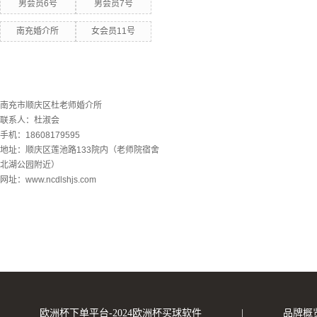
男会员6号
男会员7号
南充婚介所
女会员11号
联系欧洲杯下单平台
南充市顺庆区杜老师婚介所
联系人：杜淑会
手机：18608179595
地址：顺庆区莲池路133院内（老师院宿舍
北湖公园附近）
网址：www.ncdlshjs.com
欧洲杯下单平台-2024欧洲杯买球软件
|
品牌概